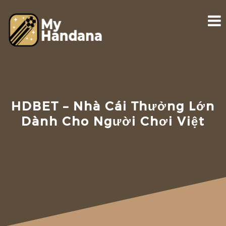
Skip
to
content
HDBET – Nhà Cái Thưởng Lớn
Dành Cho Người Chơi Việt