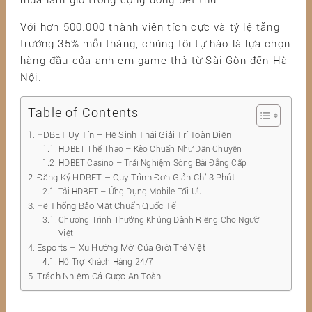
Với hơn 500.000 thành viên tích cực và tỷ lệ tăng
trưởng 35% mỗi tháng, chúng tôi tự hào là lựa chọn
hàng đầu của anh em game thủ từ Sài Gòn đến Hà
Nội.
Table of Contents
HDBET Uy Tín – Hệ Sinh Thái Giải Trí Toàn Diện
HDBET Thể Thao – Kèo Chuẩn Như Dân Chuyên
HDBET Casino – Trải Nghiệm Sòng Bài Đẳng Cấp
Đăng Ký HDBET – Quy Trình Đơn Giản Chỉ 3 Phút
Tải HDBET – Ứng Dụng Mobile Tối Ưu
Hệ Thống Bảo Mật Chuẩn Quốc Tế
Chương Trình Thưởng Khủng Dành Riêng Cho Người
Việt
Esports – Xu Hướng Mới Của Giới Trẻ Việt
Hỗ Trợ Khách Hàng 24/7
Trách Nhiệm Cá Cược An Toàn