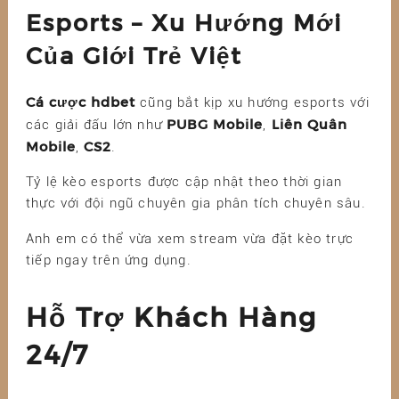
Esports – Xu Hướng Mới
Của Giới Trẻ Việt
Cá cược hdbet
cũng bắt kịp xu hướng esports với
PUBG Mobile
Liên Quân
các giải đấu lớn như
,
Mobile
CS2
,
.
Tỷ lệ kèo esports được cập nhật theo thời gian
thực với đội ngũ chuyên gia phân tích chuyên sâu.
Anh em có thể vừa xem stream vừa đặt kèo trực
tiếp ngay trên ứng dụng.
Hỗ Trợ Khách Hàng
24/7