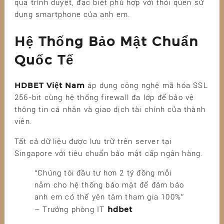
qua trình duyệt, đặc biệt phù hợp với thói quen sử
dụng smartphone của anh em.
Hệ Thống Bảo Mật Chuẩn
Quốc Tế
HDBET Việt Nam
áp dụng công nghệ mã hóa SSL
256-bit cùng hệ thống firewall đa lớp để bảo vệ
thông tin cá nhân và giao dịch tài chính của thành
viên.
Tất cả dữ liệu được lưu trữ trên server tại
Singapore với tiêu chuẩn bảo mật cấp ngân hàng.
“Chúng tôi đầu tư hơn 2 tỷ đồng mỗi
năm cho hệ thống bảo mật để đảm bảo
anh em có thể yên tâm tham gia 100%”
hdbet
– Trưởng phòng IT