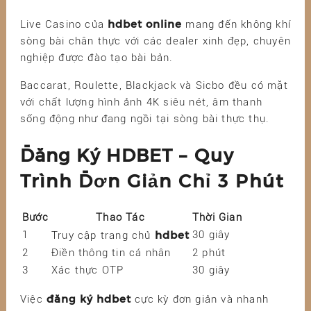
hdbet online
Live Casino của
mang đến không khí
sòng bài chân thực với các dealer xinh đẹp, chuyên
nghiệp được đào tạo bài bản.
Baccarat, Roulette, Blackjack và Sicbo đều có mặt
với chất lượng hình ảnh 4K siêu nét, âm thanh
sống động như đang ngồi tại sòng bài thực thụ.
Đăng Ký HDBET
– Quy
Trình Đơn Giản Chỉ 3 Phút
Bước
Thao Tác
Thời Gian
1
hdbet
30 giây
Truy cập trang chủ
2
Điền thông tin cá nhân
2 phút
3
Xác thực OTP
30 giây
đăng ký hdbet
Việc
cực kỳ đơn giản và nhanh