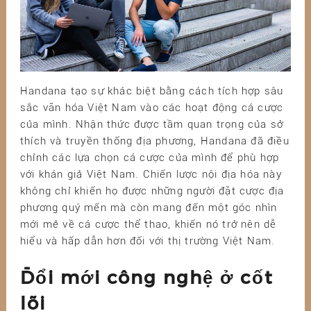
Handana tạo sự khác biệt bằng cách tích hợp sâu
sắc văn hóa Việt Nam vào các hoạt động cá cược
của mình. Nhận thức được tầm quan trọng của sở
thích và truyền thống địa phương, Handana đã điều
chỉnh các lựa chọn cá cược của mình để phù hợp
với khán giả Việt Nam. Chiến lược nội địa hóa này
không chỉ khiến họ được những người đặt cược địa
phương quý mến mà còn mang đến một góc nhìn
mới mẻ về cá cược thể thao, khiến nó trở nên dễ
hiểu và hấp dẫn hơn đối với thị trường Việt Nam.
Đổi mới công nghệ ở cốt
lõi