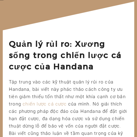
Quản lý rủi ro: Xương
sống trong chiến lược cá
cược của Handana
Tập trung vào các kỹ thuật quản lý rủi ro của
Handana, bài viết này phác thảo cách công ty ưu
tiên giảm thiểu tổn thất như một khía cạnh cơ bản
trong
chiến lược cá cược
của mình. Nó giải thích
các phương pháp độc đáo của Handana để đặt giới
hạn đặt cược, đa dạng hóa cược và sử dụng chiến
thuật dừng lỗ để bảo vệ vốn của người đặt cược.
Bài viết cũng thảo luận về tầm quan trọng của kỷ